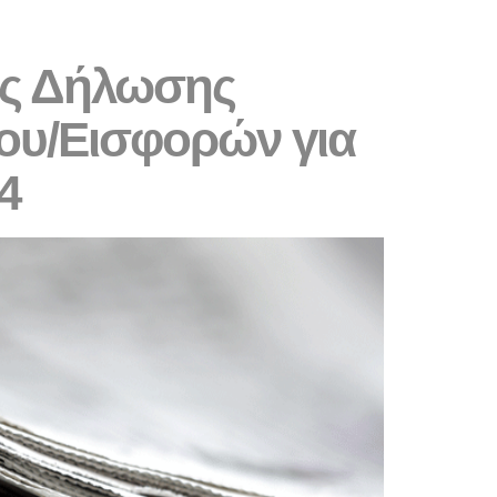
NTIVES & REGIMES
CAREERS
CONTACT
ης Δήλωσης
ου/Εισφορών για
24