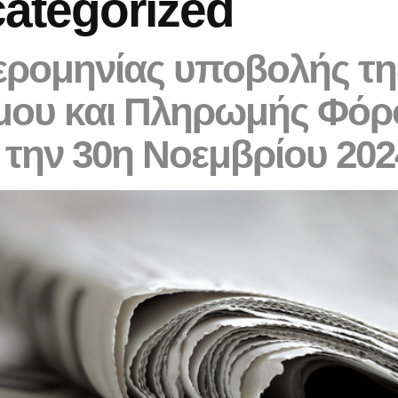
ategorized
HOME
ABOUT US
SERVICES
INCE
ερομηνίας υποβολής τ
μου και Πληρωμής Φόρ
ι την 30η Νοεμβρίου 20