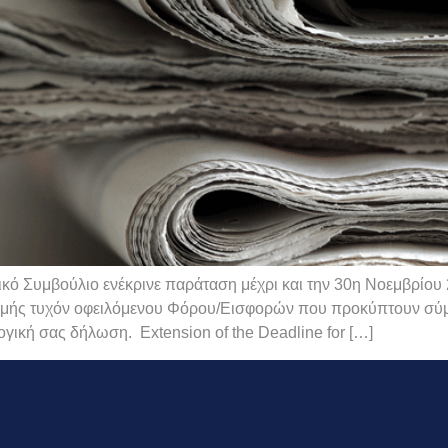
ικό Συμβούλιο ενέκρινε παράταση μέχρι και την 30η Νοεμβρίο
ρωμής τυχόν οφειλόμενου Φόρου/Εισφορών που προκύπτουν σύ
γική σας δήλωση. Extension of the Deadline for […]